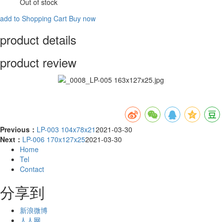
Out of stock
add to Shopping Cart
Buy now
product details
product review
Previous：
LP-003 104x78x21
2021-03-30
Next：
LP-006 170x127x25
2021-03-30
Home
Tel
Contact
分享到
新浪微博
人人网